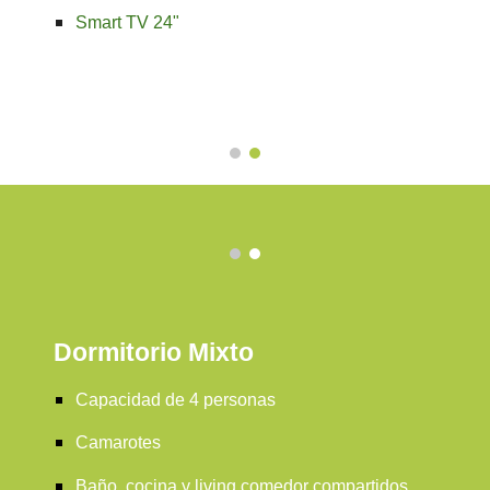
Smart TV 24"
Dormitorio Mixto
Capacidad de
4
personas
C
amarotes
B
año, cocina y living comedor compartidos